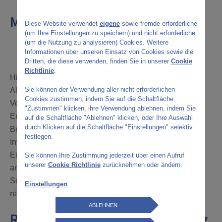
Melden Sie sich hier für das
Diese Website verwendet
eigene
sowie fremde erforderliche
(um Ihre Einstellungen zu speichern) und nicht erforderliche
Serviceprogramm
(um die Nutzung zu analysieren) Cookies. Weitere
AlphaCare an
Informationen über unseren Einsatz von Cookies sowie die
Dritten, die diese verwenden, finden Sie in unserer
Cookie
Richtlinie
.
Hinweis: Fu?r die Teilnahme am geschlossenen
Sie können der Verwendung aller nicht erforderlichen
AlphaCare Patientenprogramm muss folgende
Cookies zustimmen, indem Sie auf die Schaltfläche
Voraussetzung vorliegen: Sie erhalten eine
"Zustimmen" klicken, ihre Verwendung ablehnen, indem Sie
Ersatztherapie des Unternehmens Grifols. Der offene
auf die Schaltfläche "Ablehnen" klicken, oder Ihre Auswahl
durch Klicken auf die Schaltfläche "Einstellungen" selektiv
Bereich des Patientenprogramms ist fu?r alle
festlegen.
Interessierten, Betroffenen und Angehörigen ohne
Einschränkung zugänglich. Sobald Sie sich erfolgreich
Sie können Ihre Zustimmung jederzeit über einen Aufruf
unserer
Cookie Richtlinie
zurücknehmen oder ändern.
angemeldet haben, erhalten sie Zugang zu allen
Services des Patientenprogramms und können sich im
Einstellungen
nächsten Schritt auf der Webseite anmelden.
ABLEHNEN
Registrierung und Einwilligung