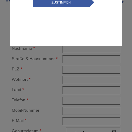
ZUSTIMMEN
in den Datenumgang
Hr./Fr.:
*
Keine
Hr.
Fr.
Vorname
*
Nachname
*
Straße & Hausnummer
*
PLZ
*
Wohnort
*
Land
*
Telefon
*
Mobil-Nummer
E-Mail
*
Geburtsdatum
*